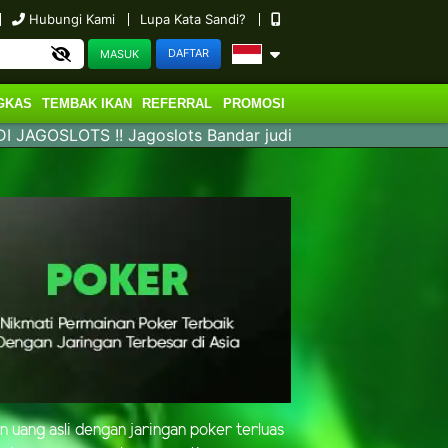
Hubungi Kami
Lupa Kata Sandi?
DAFTAR
GKAS
TEMBAK IKAN
REFERRAL
PROMOSI
ne terlengkap, tergacor, pasti bayar dan terpercaya 
ang asli dengan jaringan poker terluas