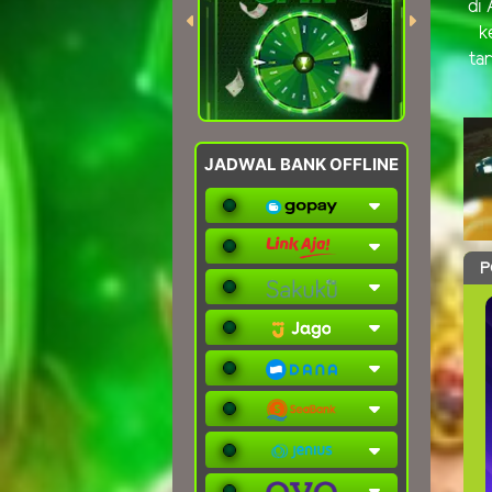
di 
k
ta
JADWAL BANK OFFLINE
P