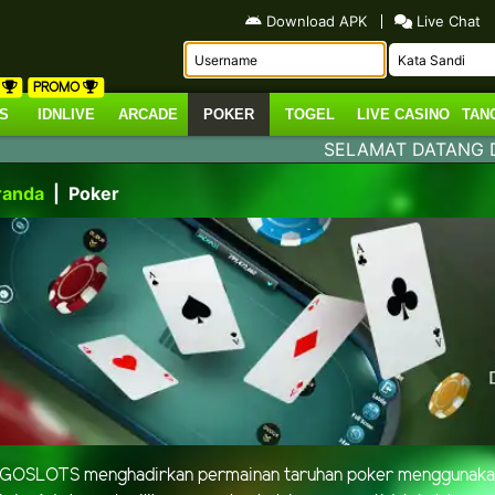
Download APK
Live Chat
O
PROMO
S
IDNLIVE
ARCADE
POKER
TOGEL
LIVE CASINO
TAN
AT DATANG DI JAGOSLOTS !! Jagoslots Bandar judi onli
randa
Poker
GOSLOTS menghadirkan permainan taruhan poker menggunakan u