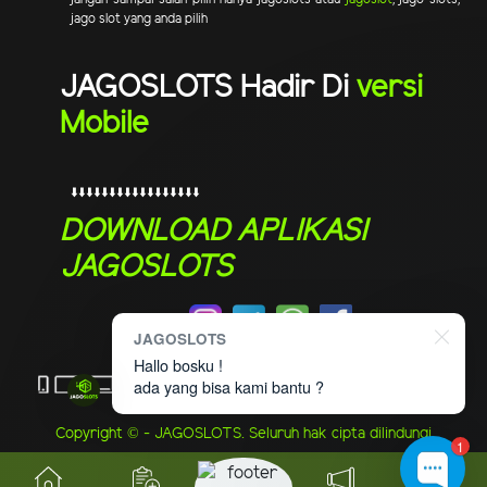
jago slot yang anda pilih
JAGOSLOTS Hadir Di
versi
Mobile
⬇️⬇️⬇️⬇️⬇️⬇️⬇️⬇️⬇️⬇️⬇️⬇️⬇️⬇️⬇️⬇️⬇️
DOWNLOAD APLIKASI
JAGOSLOTS
JAGOSLOTS
Hallo bosku !
ada yang bisa kami bantu ?
Copyright © - JAGOSLOTS. Seluruh hak cipta dilindungi
1