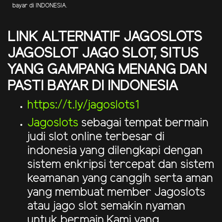
bayar di INDONESIA.
LINK ALTERNATIF JAGOSLOTS
JAGOSLOT JAGO SLOT, SITUS
YANG GAMPANG MENANG DAN
PASTI BAYAR DI INDONESIA
https://t.ly/jagoslots1
Jagoslots
sebagai tempat bermain
judi slot online terbesar di
indonesia yang dilengkapi dengan
sistem enkripsi tercepat dan sistem
keamanan yang canggih serta aman
yang membuat member Jagoslots
atau jago slot semakin nyaman
untuk bermain.Kami yang