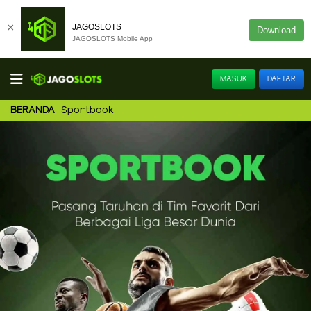
×
JAGOSLOTS
Download
JAGOSLOTS Mobile App
MASUK
DAFTAR
Sportbook
BERANDA