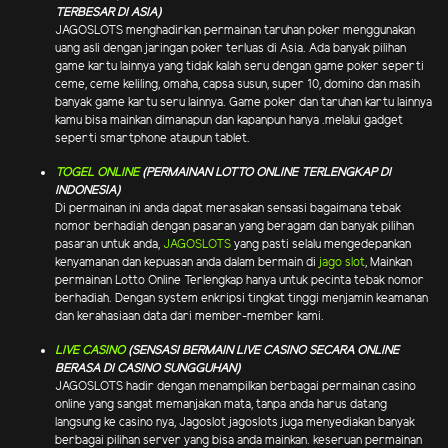
TERBESAR DI ASIA)
JAGOSLOTS menghadirkan permainan taruhan poker menggunakan
uang asli dengan jaringan poker terluas di Asia. Ada banyak pilihan
game kartu lainnya yang tidak kalah seru dengan game poker seperti
ceme, ceme keliling, omaha, capsa susun, super 10, domino dan masih
banyak game kartu seru lainnya. Game poker dan taruhan kartu lainnya
kamu bisa mainkan dimanapun dan kapanpun hanya .melalui gadget
seperti smartphone ataupun tablet.
TOGEL ONLINE
(PERMAINAN LOTTO ONLINE TERLENGKAP DI
INDONESIA)
Di permainan ini anda dapat merasakan sensasi bagaimana tebak
nomor berhadiah dengan pasaran yang beragam dan banyak pilihan
pasaran untuk anda,
JAGOSLOTS
yang pasti selalu mengedepankan
kenyamanan dan kepuasan anda dalam bermain di
jago slot
, Mainkan
permainan Lotto Online Terlengkap hanya untuk pecinta tebak nomor
berhadiah. Dengan system enkripsi tingkat tinggi menjamin keamanan
dan kerahasiaan data dari member-member kami.
LIVE CASINO
(SENSASI BERMAIN LIVE CASINO SECARA ONLINE
BERASA DI CASINO SUNGGUHAN)
JAGOSLOTS hadir dengan menampilkan berbagai permainan casino
online yang sangat memanjakan mata, tanpa anda harus datang
langsung ke casino nya, Jagoslot jagoslots juga menyediakan banyak
berbagai pilihan server yang bisa anda mainkan. keseruan permainan