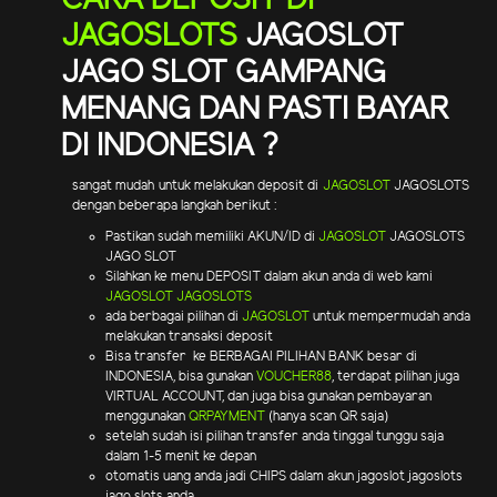
JAGOSLOTS
JAGOSLOT
JAGO SLOT GAMPANG
MENANG DAN PASTI BAYAR
DI INDONESIA ?
sangat mudah untuk melakukan deposit di
JAGOSLOT
JAGOSLOTS
dengan beberapa langkah berikut :
Pastikan sudah memiliki AKUN/ID di
JAGOSLOT
JAGOSLOTS
JAGO SLOT
Silahkan ke menu DEPOSIT dalam akun anda di web kami
JAGOSLOT
JAGOSLOTS
ada berbagai pilihan di
JAGOSLOT
untuk mempermudah anda
melakukan transaksi deposit
Bisa transfer ke BERBAGAI PILIHAN BANK besar di
INDONESIA, bisa gunakan
VOUCHER88
, terdapat pilihan juga
VIRTUAL ACCOUNT, dan juga bisa gunakan pembayaran
menggunakan
QRPAYMENT
(hanya scan QR saja)
setelah sudah isi pilihan transfer anda tinggal tunggu saja
dalam 1-5 menit ke depan
otomatis uang anda jadi CHIPS dalam akun jagoslot jagoslots
jago slots anda