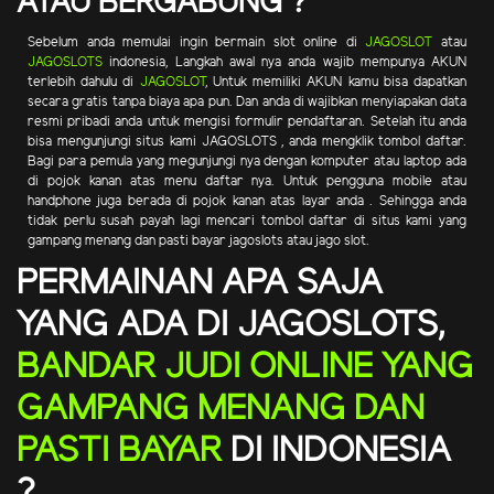
ATAU BERGABUNG ?
Sebelum anda memulai ingin bermain slot online di
JAGOSLOT
atau
JAGOSLOTS
indonesia, Langkah awal nya anda wajib mempunya AKUN
terlebih dahulu di
JAGOSLOT
, Untuk memiliki AKUN kamu bisa dapatkan
secara gratis tanpa biaya apa pun. Dan anda di wajibkan menyiapakan data
resmi pribadi anda untuk mengisi formulir pendaftaran. Setelah itu anda
bisa mengunjungi situs kami JAGOSLOTS , anda mengklik tombol daftar.
Bagi para pemula yang megunjungi nya dengan komputer atau laptop ada
di pojok kanan atas menu daftar nya. Untuk pengguna mobile atau
handphone juga berada di pojok kanan atas layar anda . Sehingga anda
tidak perlu susah payah lagi mencari tombol daftar di situs kami yang
gampang menang dan pasti bayar jagoslots atau jago slot.
PERMAINAN APA SAJA
YANG ADA DI JAGOSLOTS,
BANDAR JUDI ONLINE YANG
GAMPANG MENANG DAN
PASTI BAYAR
DI INDONESIA
?