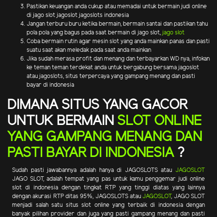
Pastikan keuangan anda cukup atau memadai untuk bermain judi online
di jago slot jagoslot jagoslots indonesia
Jangan terburu buru ketika bermain, bermain santai dan pastikan tahu
pola pola yang bagus pada saat bermain di jago slot,
jago slot
Coba bermain rutin agar mesin slot yang anda mainkan panas dan pasti
suatu saat akan meledak pada saat anda mainkan
Jika sudah merasa profit dan menang dan terbayarkan WD nya, infokan
ke teman teman terdekat anda untuk bergabung bersama jagoslot
atau jagoslots, situs terpercaya yang gampang menang dan pasti
bayar di indonesia
DIMANA SITUS YANG GACOR
UNTUK BERMAIN
SLOT ONLINE
YANG GAMPANG MENANG DAN
PASTI BAYAR DI INDONESIA
?
Sudah pasti jawabannya adalah hanya di JAGOSLOTS atau
JAGOSLOT
JAGO SLOT, adalah tempat yang pas untuk kamu penggemar judi online
slot di indonesia dengan tingkat RTP yang tinggi diatas yang lainnya
dengan akurasi RTP ditas 95%, JAGOSLOTS atau
JAGOSLOT
, JAGO SLOT
menjadi salah satu situs slot online yang terbaik di indonesia dengan
banyak pilihan provider dan juga yang pasti gampang menang dan pasti