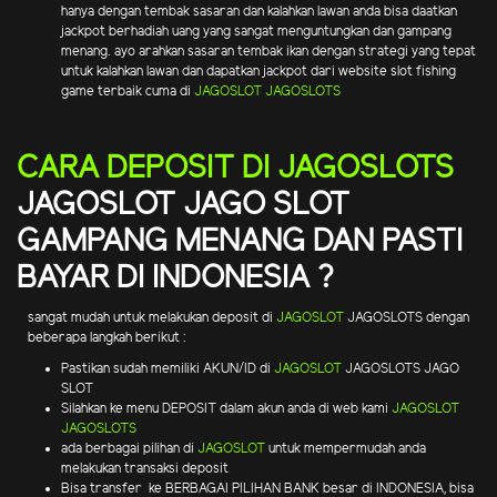
hanya dengan tembak sasaran dan kalahkan lawan anda bisa daatkan
jackpot berhadiah uang yang sangat menguntungkan dan gampang
menang. ayo arahkan sasaran tembak ikan dengan strategi yang tepat
untuk kalahkan lawan dan dapatkan jackpot dari website slot fishing
game terbaik cuma di
JAGOSLOT
JAGOSLOTS
CARA DEPOSIT DI JAGOSLOTS
JAGOSLOT JAGO SLOT
GAMPANG MENANG DAN PASTI
BAYAR DI INDONESIA ?
sangat mudah untuk melakukan deposit di
JAGOSLOT
JAGOSLOTS dengan
beberapa langkah berikut :
Pastikan sudah memiliki AKUN/ID di
JAGOSLOT
JAGOSLOTS JAGO
SLOT
Silahkan ke menu DEPOSIT dalam akun anda di web kami
JAGOSLOT
JAGOSLOTS
ada berbagai pilihan di
JAGOSLOT
untuk mempermudah anda
melakukan transaksi deposit
Bisa transfer ke BERBAGAI PILIHAN BANK besar di INDONESIA, bisa