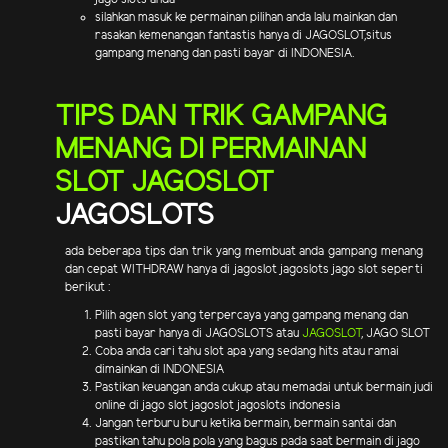
silahkan masuk ke permainan pilihan anda lalu mainkan dan
rasakan kemenangan fantastis hanya di JAGOSLOT,situs
gampang menang dan pasti bayar di INDONESIA.
TIPS DAN TRIK GAMPANG
MENANG DI PERMAINAN
SLOT JAGOSLOT
JAGOSLOTS
ada beberapa tips dan trik yang membuat anda gampang menang
dan cepat WITHDRAW hanya di jagoslot jagoslots jago slot seperti
berikut :
Pilih agen slot yang terpercaya yang gampang menang dan
pasti bayar hanya di JAGOSLOTS atau
JAGOSLOT
, JAGO SLOT
Coba anda cari tahu slot apa yang sedang hits atau ramai
dimainkan di INDONESIA
Pastikan keuangan anda cukup atau memadai untuk bermain judi
online di jago slot jagoslot jagoslots indonesia
Jangan terburu buru ketika bermain, bermain santai dan
pastikan tahu pola pola yang bagus pada saat bermain di jago