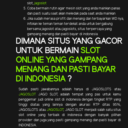
slot,
jagoslot
Coba bermain rutin agar mesin slot yang anda mainkan panas
dan pasti suatu saat akan meledak pada saat anda mainkan
Jika sudah merasa profit dan menang dan terbayarkan WD nya,
infokan ke teman teman terdekat anda untuk bergabung
bersama jagoslot atau jagoslots, situs terpercaya yang
gampang menang dan pasti bayar di indonesia
DIMANA SITUS YANG GACOR
UNTUK BERMAIN
SLOT
ONLINE YANG GAMPANG
MENANG DAN PASTI BAYAR
DI INDONESIA
?
Sudah pasti jawabannya adalah hanya di JAGOSLOTS atau
JAGOSLOT
JAGO SLOT, adalah tempat yang pas untuk kamu
penggemar judi online slot di indonesia dengan tingkat RTP yang
tinggi diatas yang lainnya dengan akurasi RTP ditas 95%,
JAGOSLOTS atau
JAGOSLOT
, JAGO SLOT menjadi salah satu situs
slot online yang terbaik di indonesia dengan banyak pilihan
provider dan juga yang pasti gampang menang dan pasti bayar di
INDONESIA.