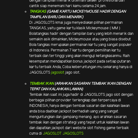
dengan tampilan menarik ditemani dealer profesional dan
cantik siap menemani hari kamu selama 24 jam.
TANGKAS
(GAME KARTU MICKEYMOUSE HADIR DENGAN
TAMPILAN BARU DAN MENARIK)
Di JAGOSLOTS kmai juga menyediakan pilihan permainan
TANGKAS, yaitu game kartu klasik Mickeymouse ( MM )
Bolatangkas hadir dengan tampilan baru yang lebih menarik dan
semakin asik dimainkan, Mickeymouse atau yang biasa disebut
Bola tangkas merupakan permainan kartu yang sangat populer
di Indonesia. Permainan 7 kartu dengan pemilihan kartu
terbaik dan tertinggi yang akan menguji ketangkasanmu. Raih
kesempatan mendapatkan bonus jackpot pada setiap putaran
kartu terbaik Anda, Coba keberuntungan mu sekarang hanya di
JAGOSLOTS
jagoslot
jago slot.
TEMBAK IKAN
(ARAHKAN SASARAN TEMBAK IKAN DENGAN
TEPAT DAN KALAHKAN LAWAN)
Tembak ikan saat ini juga hadir di JAGOSLOTS jago slot dengan
berbagai pilihan provider terlengkap dan terpercaya di
INDONESIA, hanya dengan tembak sasaran dan kalahkan lawan
anda bisa daatkan jackpot berhadiah uang yang sangat
menguntungkan dan gampang menang. ayo arahkan sasaran
tembak ikan dengan strategi yang tepat untuk kalahkan lawan
dan dapatkan jackpot dari website slot fishing game terbaik
cuma di
JAGOSLOT
JAGOSLOTS