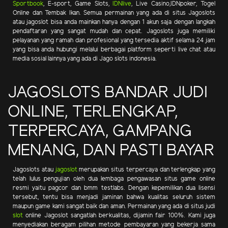
Sportbook
, E-sport, Game Slots,
IDNlive
, Live Casino,IDNpoker, Togel
Online dan Tembak Ikan. Semua permainan yang ada di situs Jagoslots
atau jagoslot bisa anda mainkan hanya dengan 1 akun saja dengan langkah
pendaftaran yang sangat mudah dan cepat. Jagoslots juga memiliki
pelayanan yang ramah dan profesional yang tersedia aktif selama 24 jam
yang bisa anda hubungi melalui berbagai platform seperti live chat atau
media sosial lainnya yang ada di Jago slots indonesia.
JAGOSLOTS BANDAR JUDI
ONLINE, TERLENGKAP,
TERPERCAYA, GAMPANG
MENANG, DAN PASTI BAYAR
Jagoslots atau
jagoslot
merupakan situs terpercaya dan terlengkap yang
telah lulus pengujian oleh dua lembaga pengawasan situs game online
resmi yaitu pagcor dan bmm testlabs. Dengan kepemilikan dua lisensi
tersebut, tentu bisa menjadi jaminan bahwa kualitas seluruh sistem
maupun game kami sangat baik dan aman. Permainan yang ada di situs judi
slot
online Jagoslot sangatlah berkualitas, dijamin fair 100%. Kami juga
menyediakan beragam pilihan metode pembayaran yang bekerja sama