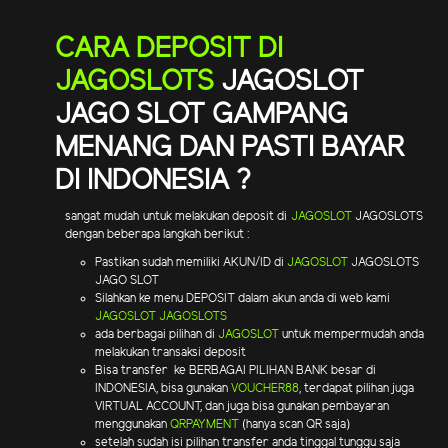
CARA DEPOSIT DI
JAGOSLOTS
JAGOSLOT
JAGO SLOT GAMPANG
MENANG DAN PASTI BAYAR
DI INDONESIA ?
sangat mudah untuk melakukan deposit di
JAGOSLOT
JAGOSLOTS
dengan beberapa langkah berikut :
Pastikan sudah memiliki AKUN/ID di
JAGOSLOT
JAGOSLOTS
JAGO SLOT
Silahkan ke menu DEPOSIT dalam akun anda di web kami
JAGOSLOT
JAGOSLOTS
ada berbagai pilihan di
JAGOSLOT
untuk mempermudah anda
melakukan transaksi deposit
Bisa transfer ke BERBAGAI PILIHAN BANK besar di
INDONESIA, bisa gunakan
VOUCHER88
, terdapat pilihan juga
VIRTUAL ACCOUNT, dan juga bisa gunakan pembayaran
menggunakan
QRPAYMENT
(hanya scan QR saja)
setelah sudah isi pilihan transfer anda tinggal tunggu saja