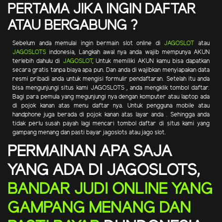
PERTAMA JIKA INGIN DAFTAR
ATAU BERGABUNG ?
Sebelum anda memulai ingin bermain slot online di
JAGOSLOT
atau
JAGOSLOTS
indonesia, Langkah awal nya anda wajib mempunya AKUN
terlebih dahulu di
JAGOSLOT
, Untuk memiliki AKUN kamu bisa dapatkan
secara gratis tanpa biaya apa pun. Dan anda di wajibkan menyiapakan data
resmi pribadi anda untuk mengisi formulir pendaftaran. Setelah itu anda
bisa mengunjungi situs kami JAGOSLOTS , anda mengklik tombol daftar.
Bagi para pemula yang megunjungi nya dengan komputer atau laptop ada
di pojok kanan atas menu daftar nya. Untuk pengguna mobile atau
handphone juga berada di pojok kanan atas layar anda . Sehingga anda
tidak perlu susah payah lagi mencari tombol daftar di situs kami yang
gampang menang dan pasti bayar jagoslots atau jago slot.
PERMAINAN APA SAJA
YANG ADA DI JAGOSLOTS,
BANDAR JUDI ONLINE YANG
GAMPANG MENANG DAN