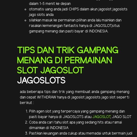
dalam 1-5 menit ke depan
otomatis uang anda jadi CHIPS dalam akun jagoslot jagoslots
jago slots anda
silahkan masuk ke permainan pilihan anda lalu mainkan dan
rasakan kemenangan fantastis hanya di JAGOSLOT,situs
gampang menang dan pasti bayar di INDONESIA.
TIPS DAN TRIK GAMPANG
MENANG DI PERMAINAN
SLOT JAGOSLOT
JAGOSLOTS
ada beberapa tips dan trik yang membuat anda gampang menang
dan cepat WITHDRAW hanya di jagoslot jagoslots jago slot seperti
berikut :
Pilih agen slot yang terpercaya yang gampang menang dan
pasti bayar hanya di JAGOSLOTS atau
JAGOSLOT
, JAGO SLOT
Coba anda cari tahu slot apa yang sedang hits atau ramai
dimainkan di INDONESIA
Pastikan keuangan anda cukup atau memadai untuk bermain judi