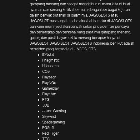
gampang menang dan sangat menghibur di mana kita di buat
nyaman dan senang ketika bermain dengan berbagai kejutan
dalam banyak putaran di dalam nya, JAGOSLOTS atau
JAGOSLOT pun sangat sadar akan hal ini maka di JAGOSLOTS
pun kami memnyediakan banyak sekali provider terpercaya
dan terlengkap dan terkenal yang pastinya gampang menang,
gacor, dan pasti bayar selalu menang berapun hanya di
JAGOSLOT JAGO SLOT JAGOSLOTS indonesia, berikut adalah
provider yang tersedia di JAGOSLOTS :
IDNslot
Pragmatic
Habanero
CQ9
Playtech
PlayNGo
Gameplay
Playstar
RTG
JDB
Joker Gaming
Skywind
Spadegaming
PGSoft
Red Tiger
TTG