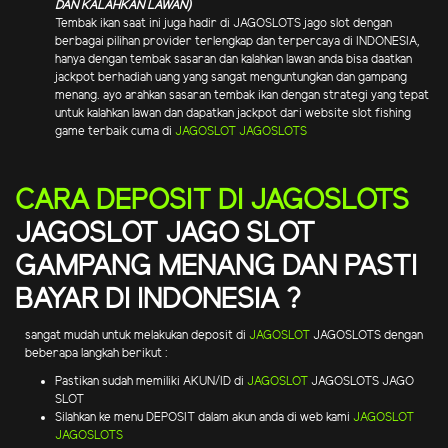
DAN KALAHKAN LAWAN)
Tembak ikan saat ini juga hadir di JAGOSLOTS jago slot dengan
berbagai pilihan provider terlengkap dan terpercaya di INDONESIA,
hanya dengan tembak sasaran dan kalahkan lawan anda bisa daatkan
jackpot berhadiah uang yang sangat menguntungkan dan gampang
menang. ayo arahkan sasaran tembak ikan dengan strategi yang tepat
untuk kalahkan lawan dan dapatkan jackpot dari website slot fishing
game terbaik cuma di
JAGOSLOT
JAGOSLOTS
CARA DEPOSIT DI JAGOSLOTS
JAGOSLOT JAGO SLOT
GAMPANG MENANG DAN PASTI
BAYAR DI INDONESIA ?
sangat mudah untuk melakukan deposit di
JAGOSLOT
JAGOSLOTS dengan
beberapa langkah berikut :
Pastikan sudah memiliki AKUN/ID di
JAGOSLOT
JAGOSLOTS JAGO
SLOT
Silahkan ke menu DEPOSIT dalam akun anda di web kami
JAGOSLOT
JAGOSLOTS