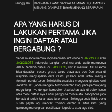
Keunggulan
DAN RAMAH YANG SANGAT MEMBANTU, GAMPANG
MENANG, DAN PASTI BAYAR MENANG BERAPAPUN
APA YANG HARUS DI
LAKUKAN PERTAMA JIKA
INGIN DAFTAR ATAU
BERGABUNG ?
Sebelum anda memulai ingin bermain slot online di
JAGOSLOT
atau
JAGOSLOTS
indonesia, Langkah awal nya anda wajib mempunya
AKUN terlebih dahulu di
JAGOSLOT
, Untuk memiliki AKUN kamu
bisa dapatkan secara gratis tanpa biaya apa pun. Dan anda di
wajibkan menyiapakan data resmi pribadi anda untuk mengisi
formulir pendaftaran. Setelah itu anda bisa mengunjungi situs kami
JAGOSLOTS , anda mengklik tombol daftar. Bagi para pemula yang
megunjungi nya dengan komputer atau laptop ada di pojok kanan
atas menu daftar nya. Untuk pengguna mobile atau handphone juga
berada di pojok kanan atas layar anda . Sehingga anda tidak perlu
susah payah lagi mencari tombol daftar di situs kami yang
gampang menang dan pasti bayar jagoslots atau jago slot.