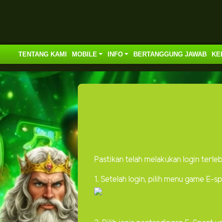
TENTANG KAMI
MOBILE
INFO
BERTANGGUNG JAWAB
KE
Pastikan telah melakukan login terle
1. Setelah login, pilih menu game E-