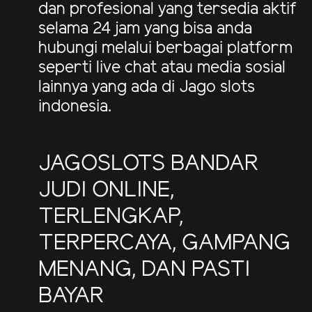
dan profesional yang tersedia aktif
selama 24 jam yang bisa anda
hubungi melalui berbagai platform
seperti live chat atau media sosial
lainnya yang ada di Jago slots
indonesia.
JAGOSLOTS BANDAR
JUDI ONLINE,
TERLENGKAP,
TERPERCAYA, GAMPANG
MENANG, DAN PASTI
BAYAR