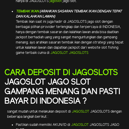
hanya di JAGOSLOTS
jagoslot
jago slot.
TEMBAK IKAN
(ARAHKAN SASARAN TEMBAK IKAN DENGAN TEPAT
DAN KALAHKAN LAWAN)
Tembak ikan saat ini juga hadir di JAGOSLOTS jago slot dengan
berbagai pilihan provider terlengkap dan terpercaya di INDONESIA,
hanya dengan tembak sasaran dan kalahkan lawan anda bisa daatkan
jackpot berhadiah uang yang sangat menguntungkan dan gampang
menang. ayo arahkan sasaran tembak ikan dengan strategi yang tepat
untuk kalahkan lawan dan dapatkan jackpot dari website slot fishing
game terbaik cuma di
JAGOSLOT
JAGOSLOTS
CARA DEPOSIT DI JAGOSLOTS
JAGOSLOT JAGO SLOT
GAMPANG MENANG DAN PASTI
BAYAR DI INDONESIA ?
sangat mudah untuk melakukan deposit di
JAGOSLOT
JAGOSLOTS dengan
beberapa langkah berikut :
Pastikan sudah memiliki AKUN/ID di
JAGOSLOT
JAGOSLOTS JAGO