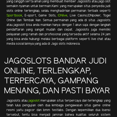
yang canggih serta aman yang membuat member Jagoslots atau jago slot
semakin nyaman untuk bermain.Kami yang merupakan situs penyedia judi
slots online terlengkap, selalu menghadirkan permainan terbaik seperti
Sportbook
, E-sport, Game Slots,
IDNlive
, Live Casino,IDNpoker, Togel
Online dan Tembak Ikan. Semua permainan yang ada di situs Jagoslots
atau jagoslot bisa anda mainkan hanya dengan 1 akun saja dengan langkah
pendaftaran yang sangat mudah dan cepat. Jagoslots juga memiliki
pelayanan yang ramah dan profesional yang tersedia aktif selama 24 jam
yang bisa anda hubungi melalui berbagai platform seperti live chat atau
media sosial lainnya yang ada di Jago slots indonesia.
JAGOSLOTS BANDAR JUDI
ONLINE, TERLENGKAP,
TERPERCAYA, GAMPANG
MENANG, DAN PASTI BAYAR
Jagoslots atau
jagoslot
merupakan situs terpercaya dan terlengkap yang
telah lulus pengujian oleh dua lembaga pengawasan situs game online
resmi yaitu pagcor dan bmm testlabs. Dengan kepemilikan dua lisensi
tersebut, tentu bisa menjadi jaminan bahwa kualitas seluruh sistem