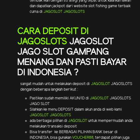
tembak ikan dengan strategi yang tepat untuk kalahkan lawan
dan dapatkan jackpot dari website slot fishing game terbaik
cuma di
JAGOSLOT
JAGOSLOTS
CARA DEPOSIT DI
JAGOSLOTS
JAGOSLOT
JAGO SLOT GAMPANG
MENANG DAN PASTI BAYAR
DI INDONESIA ?
sangat mudah untuk melakukan deposit di
JAGOSLOT
JAGOSLOTS
dengan beberapa langkah berikut :
Pastikan sudah memiliki AKUN/ID di
JAGOSLOT
JAGOSLOTS
JAGO SLOT
Silahkan ke menu DEPOSIT dalam akun anda di web kami
JAGOSLOT
JAGOSLOTS
ada berbagai pilihan di
JAGOSLOT
untuk mempermudah anda
melakukan transaksi deposit
Bisa transfer ke BERBAGAI PILIHAN BANK besar di
INDONESIA, bisa gunakan
VOUCHER88
, terdapat pilihan juga