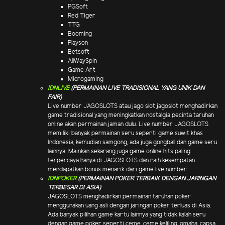
PGSoft
Red Tiger
TTG
Booming
Playson
Betsoft
AllWaySpin
Game Art
Microgaming
IDNLIVE
(PERMAINAN LIVE TRADISIONAL YANG UNIK DAN
FAIR)
Live number JAGOSLOTS atau jago slot jagoslot menghadirkan
game tradisional yang meningkatkan nostalgia pecinta taruhan
online akan permainan jaman dulu. Live number JAGOSLOTS
memiliki banyak permainan seru seperti game suwit khas
Indonesia, kemudian samgong, ada juga gongball dan game seru
lainnya. Mainkan sekarang juga game online hits paling
terpercaya hanya di JAGOSLOTS dan raih kesempatan
mendapatkan bonus menarik dari game live number.
IDNPOKER
(PERMAINAN POKER TERBAIK DENGAN JARINGAN
TERBESAR DI ASIA)
JAGOSLOTS menghadirkan permainan taruhan poker
menggunakan uang asli dengan jaringan poker terluas di Asia.
Ada banyak pilihan game kartu lainnya yang tidak kalah seru
dengan game poker seperti ceme, ceme keliling, omaha, capsa