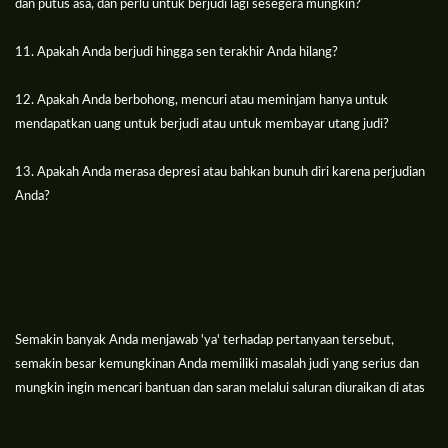
dan putus asa, dan perlu untuk berjudi lagi sesegera mungkin?
11. Apakah Anda berjudi hingga sen terakhir Anda hilang?
12. Apakah Anda berbohong, mencuri atau meminjam hanya untuk
mendapatkan uang untuk berjudi atau untuk membayar utang judi?
13. Apakah Anda merasa depresi atau bahkan bunuh diri karena perjudian
Anda?
Semakin banyak Anda menjawab 'ya' terhadap pertanyaan tersebut,
semakin besar kemungkinan Anda memiliki masalah judi yang serius dan
mungkin ingin mencari bantuan dan saran melalui saluran diuraikan di atas