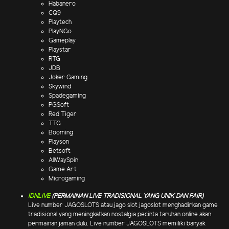
Habanero
CQ9
Playtech
PlayNGo
Gameplay
Playstar
RTG
JDB
Joker Gaming
Skywind
Spadegaming
PGSoft
Red Tiger
TTG
Booming
Playson
Betsoft
AllWaySpin
Game Art
Microgaming
IDNLIVE
(PERMAINAN LIVE TRADISIONAL YANG UNIK DAN FAIR)
Live number JAGOSLOTS atau jago slot jagoslot menghadirkan game
tradisional yang meningkatkan nostalgia pecinta taruhan online akan
permainan jaman dulu. Live number JAGOSLOTS memiliki banyak