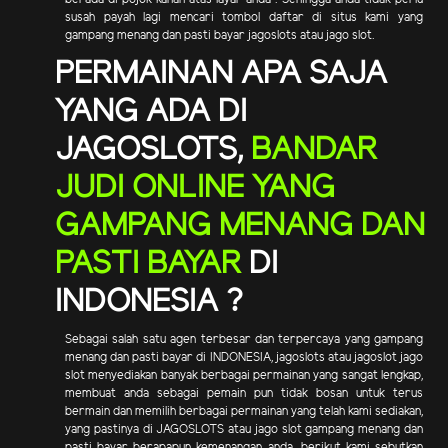
susah payah lagi mencari tombol daftar di situs kami yang
gampang menang dan pasti bayar jagoslots atau jago slot.
PERMAINAN APA SAJA
YANG ADA DI
JAGOSLOTS,
BANDAR
JUDI ONLINE YANG
GAMPANG MENANG DAN
PASTI BAYAR
DI
INDONESIA ?
Sebagai salah satu agen terbesar dan terpercaya yang gampang
menang dan pasti bayar di INDONESIA, jagoslots atau jagoslot jago
slot menyediakan banyak berbagai permainan yang sangat lengkap,
membuat anda sebagai pemain pun tidak bosan untuk terus
bermain dan memilih berbagai permainan yang telah kami sediakan,
yang pastinya di JAGOSLOTS atau jago slot gampang menang dan
pasti bayar berapapun kemenangan anda. berikut kami sebutkan