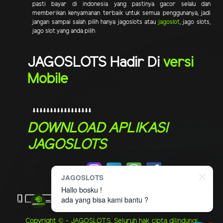
pasti bayar di indonesia yang pastinya gacor selalu dan
memberikan kenyamanan terbaik untuk semua penggunanya, jadi
jangan sampai salah pilih hanya jagoslots atau
jagoslot
, jago slots,
jago slot yang anda pilih
JAGOSLOTS Hadir Di
versi
Mobile
⬇️⬇️⬇️⬇️⬇️⬇️⬇️⬇️⬇️⬇️⬇️⬇️⬇️⬇️⬇️⬇️⬇️
DOWNLOAD APLIKASI
JAGOSLOTS
JAGOSLOTS
Hallo bosku !
ada yang bisa kami bantu ?
Copyright © - JAGOSLOTS. Seluruh hak cipta dilindungi