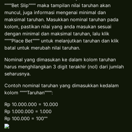
""""Bet Slip"""" maka tampilan nilai taruhan akan
muncul, juga informasi mengenai minimal dan
maksimal taruhan. Masukkan nominal taruhan pada
kolom, pastikan nilai yang anda masukan sesuai
dengan minimal dan maksimal taruhan, lalu klik
""""Place Bet"""" untuk melanjutkan taruhan dan klik
batal untuk merubah nilai taruhan.
Nominal yang dimasukan ke dalam kolom taruhan
harus menghilangkan 3 digit terakhir (nol) dari jumlah
seharusnya.
Contoh nominal taruhan yang dimasukkan kedalam
kolom """"Taruhan"""":
Rp 10.000.000 = 10.000
Rp 1.000.000 = 1.000
Rp 100.000 = 100""