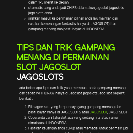
dalam 1-5 menit ke depan
otomatis uang anda jadi CHIPS dalam akun jagoslot jagoslots
jago slots anda
silahkan masuk ke permainan pilihan anda lalu mainkan dan
rasakan kemenangan fantastis hanya di JAGOSLOT,situs
gampang menang dan pasti bayar di INDONESIA.
TIPS DAN TRIK GAMPANG
MENANG DI PERMAINAN
SLOT JAGOSLOT
JAGOSLOTS
ada beberapa tips dan trik yang membuat anda gampang menang
dan cepat WITHDRAW hanya di jagoslot jagoslots jago slot seperti
berikut :
Pilih agen slot yang terpercaya yang gampang menang dan
pasti bayar hanya di JAGOSLOTS atau
JAGOSLOT
, JAGO SLOT
Coba anda cari tahu slot apa yang sedang hits atau ramai
dimainkan di INDONESIA
Pastikan keuangan anda cukup atau memadai untuk bermain judi