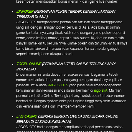
kesempatan mendapatkan bonus menarik dari game live number.
IDNPOKER
(PERMAINAN POKER TERBAIK DENGAN JARINGAN
TERBESAR DI ASIA)
JAGOSLOTS menghadirkan permainan taruhan poker menggunakan
uang asli dengan jaringan poker terluas di Asia. Ada banyak pilihan
game kartu lainnya yang tidak kalah seru dengan game poker seperti
ceme, ceme keliling, omaha, capsa susun, super 10, domino dan masih
banyak game kartu seru lainnya. Game poker dan taruhan kartu lainnya
kamu bisa mainkan dimanapun dan kapanpun hanya .melalui gadget
seperti smartphone ataupun tablet.
TOGEL ONLINE
(PERMAINAN LOTTO ONLINE TERLENGKAP DI
INDONESIA)
Di permainan ini anda dapat merasakan sensasi bagaimana tebak
nomor berhadiah dengan pasaran yang beragam dan banyak pilihan
pasaran untuk anda,
JAGOSLOTS
yang pasti selalu mengedepankan
kenyamanan dan kepuasan anda dalam bermain di
jago slot
, Mainkan
permainan Lotto Online Terlengkap hanya untuk pecinta tebak nomor
berhadiah. Dengan system enkripsi tingkat tinggi menjamin keamanan
dan kerahasiaan data dari member-member kami.
LIVE CASINO
(SENSASI BERMAIN LIVE CASINO SECARA ONLINE
BERASA DI CASINO SUNGGUHAN)
JAGOSLOTS hadir dengan menampilkan berbagai permainan casino