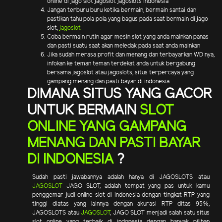
online di jago slot jagoslot jagoslots indonesia
Jangan terburu buru ketika bermain, bermain santai dan
pastikan tahu pola pola yang bagus pada saat bermain di jago
slot,
jagoslot
Coba bermain rutin agar mesin slot yang anda mainkan panas
dan pasti suatu saat akan meledak pada saat anda mainkan
Jika sudah merasa profit dan menang dan terbayarkan WD nya,
infokan ke teman teman terdekat anda untuk bergabung
bersama jagoslot atau jagoslots, situs terpercaya yang
gampang menang dan pasti bayar di indonesia
DIMANA SITUS YANG GACOR
UNTUK BERMAIN
SLOT
ONLINE YANG GAMPANG
MENANG DAN PASTI BAYAR
DI INDONESIA
?
Sudah pasti jawabannya adalah hanya di JAGOSLOTS atau
JAGOSLOT
JAGO SLOT, adalah tempat yang pas untuk kamu
penggemar judi online slot di indonesia dengan tingkat RTP yang
tinggi diatas yang lainnya dengan akurasi RTP ditas 95%,
JAGOSLOTS atau
JAGOSLOT
, JAGO SLOT menjadi salah satu situs
slot online yang terbaik di indonesia dengan banyak pilihan