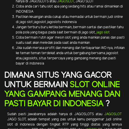
hanya di JAGOSLOTS atau
JAGOSLOT
, JAGO SLOT
Coba anda cari tahu slot apa yang sedang hits atau ramai dimainkan di
INDONESIA
Pastikan keuangan anda cukup atau memadai untuk bermain judi online
di jago slot jagoslot jagoslots indonesia
Jangan terburu buru ketika bermain, bermain santai dan pastikan tahu
pola pola yang bagus pada saat bermain di jago slot,
jago slot
Coba bermain rutin agar mesin slot yang anda mainkan panas dan pasti
suatu saat akan meledak pada saat anda mainkan
Jika sudah merasa profit dan menang dan terbayarkan WD nya, infokan
ke teman teman terdekat anda untuk bergabung bersama jagoslot
atau jagoslots, situs terpercaya yang gampang menang dan pasti
bayar di indonesia
DIMANA SITUS YANG GACOR
UNTUK BERMAIN
SLOT ONLINE
YANG GAMPANG MENANG DAN
PASTI BAYAR DI INDONESIA
?
Sudah pasti jawabannya adalah hanya di JAGOSLOTS atau
JAGOSLOT
JAGO SLOT, adalah tempat yang pas untuk kamu penggemar judi online
slot di indonesia dengan tingkat RTP yang tinggi diatas yang lainnya