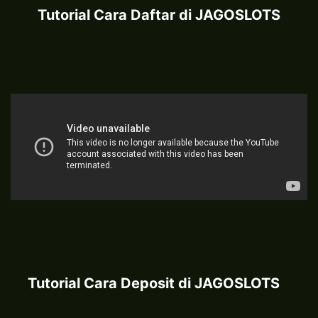
Tutorial Cara Daftar di JAGOSLOTS
Tutorial Cara Deposit di JAGOSLOTS