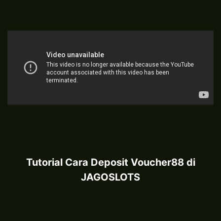
Tutorial Cara Deposit Voucher88 di
JAGOSLOTS