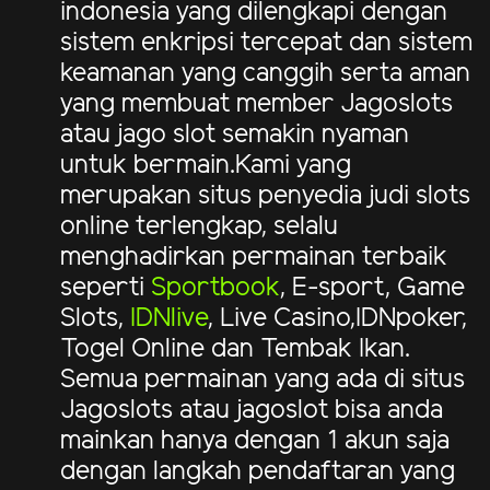
indonesia yang dilengkapi dengan
sistem enkripsi tercepat dan sistem
keamanan yang canggih serta aman
yang membuat member Jagoslots
atau jago slot semakin nyaman
untuk bermain.Kami yang
merupakan situs penyedia judi slots
online terlengkap, selalu
menghadirkan permainan terbaik
seperti
Sportbook
, E-sport, Game
Slots,
IDNlive
, Live Casino,IDNpoker,
Togel Online dan Tembak Ikan.
Semua permainan yang ada di situs
Jagoslots atau jagoslot bisa anda
mainkan hanya dengan 1 akun saja
dengan langkah pendaftaran yang