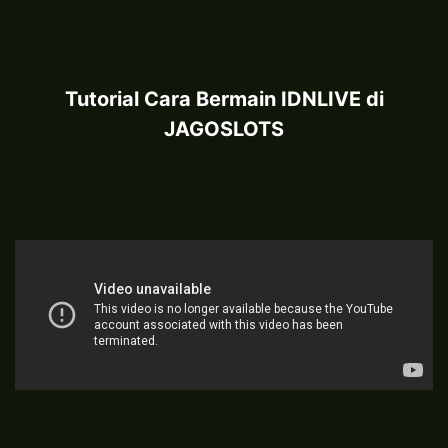
Tutorial Cara Bermain IDNLIVE di
JAGOSLOTS