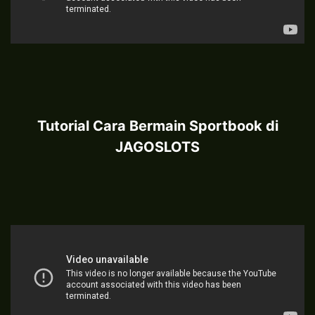
Tutorial Cara Bermain Sportbook di
JAGOSLOTS