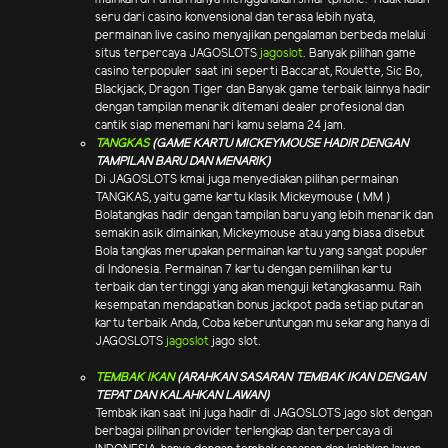
seru dari casino konvensional dan terasa lebih nyata,
permainan live casino menyajikan pengalaman berbeda melalui
situs terpercaya JAGOSLOTS
jagoslot
. Banyak pilihan game
casino terpopuler saat ini seperti Baccarat, Roulette, Sic Bo,
Blackjack, Dragon Tiger dan Banyak game terbaik lainnya hadir
dengan tampilan menarik ditemani dealer profesional dan
cantik siap menemani hari kamu selama 24 jam.
TANGKAS
(GAME KARTU MICKEYMOUSE HADIR DENGAN
TAMPILAN BARU DAN MENARIK)
Di JAGOSLOTS kmai juga menyediakan pilihan permainan
TANGKAS, yaitu game kartu klasik Mickeymouse ( MM )
Bolatangkas hadir dengan tampilan baru yang lebih menarik dan
semakin asik dimainkan, Mickeymouse atau yang biasa disebut
Bola tangkas merupakan permainan kartu yang sangat populer
di Indonesia. Permainan 7 kartu dengan pemilihan kartu
terbaik dan tertinggi yang akan menguji ketangkasanmu. Raih
kesempatan mendapatkan bonus jackpot pada setiap putaran
kartu terbaik Anda, Coba keberuntungan mu sekarang hanya di
JAGOSLOTS
jagoslot
jago slot.
TEMBAK IKAN
(ARAHKAN SASARAN TEMBAK IKAN DENGAN
TEPAT DAN KALAHKAN LAWAN)
Tembak ikan saat ini juga hadir di JAGOSLOTS jago slot dengan
berbagai pilihan provider terlengkap dan terpercaya di