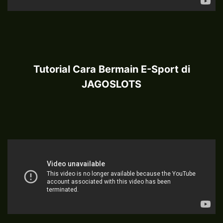
Tutorial Cara Bermain E-Sport di
JAGOSLOTS