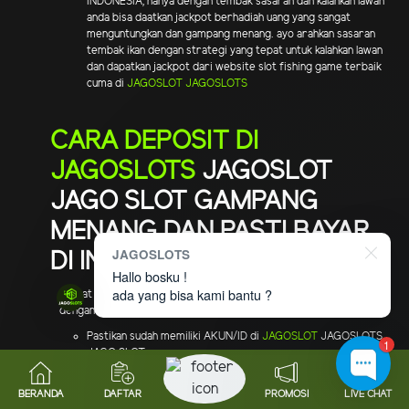
INDONESIA, hanya dengan tembak sasaran dan kalahkan lawan
anda bisa daatkan jackpot berhadiah uang yang sangat
menguntungkan dan gampang menang. ayo arahkan sasaran
tembak ikan dengan strategi yang tepat untuk kalahkan lawan
dan dapatkan jackpot dari website slot fishing game terbaik
cuma di
JAGOSLOT
JAGOSLOTS
CARA DEPOSIT DI
JAGOSLOTS
JAGOSLOT
JAGO SLOT GAMPANG
MENANG DAN PASTI BAYAR
JAGOSLOTS
DI INDONESIA ?
Hallo bosku !
ada yang bisa kami bantu ?
sangat mudah untuk melakukan deposit di
JAGOSLOT
JAGOSLOTS
dengan beberapa langkah berikut :
Pastikan sudah memiliki AKUN/ID di
JAGOSLOT
JAGOSLOTS
1
JAGO SLOT
Silahkan ke menu DEPOSIT dalam akun anda di web kami
JAGOSLOT
JAGOSLOTS
BERANDA
DAFTAR
PROMOSI
LIVE CHAT
ada berbagai pilihan di
JAGOSLOT
untuk mempermudah anda