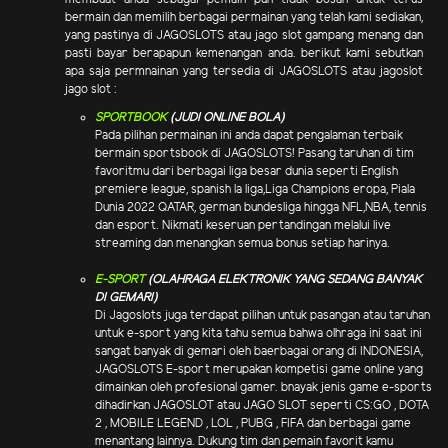
bermain dan memilih berbagai permainan yang telah kami sediakan,
yang pastinya di JAGOSLOTS atau jago slot gampang menang dan
pasti bayar berapapun kemenangan anda. berikut kami sebutkan
apa saja permnainan yang tersedia di JAGOSLOTS atau jagoslot
jago slot :
SPORTBOOK
(JUDI ONLINE BOLA)
Pada pilihan permainan ini anda dapat pengalaman terbaik
bermain sportsbook di JAGOSLOTS! Pasang taruhan di tim
favoritmu dari berbagai liga besar dunia seperti English
premiere league, spanish la liga,Liga Champions eropa, Piala
Dunia 2022 QATAR, german bundesliga hingga NFL,NBA, tennis
dan esport. Nikmati keseruan pertandingan melalui live
streaming dan menangkan semua bonus setiap harinya.
E-SPORT
(OLAHRAGA ELEKTRONIK YANG SEDANG BANYAK
DI GEMARI)
Di Jagoslots juga terdapat pilihan untuk pasangan atau taruhan
untuk e-sport yang kita tahu semua bahwa olhraga ini saat ini
sangat banyak di gemari oleh baerbagai orang di INDONESIA,
JAGOSLOTS E-sport merupakan kompetisi game online yang
dimainkan oleh profesional gamer. bnayak jenis game e-sports
dihadirkan JAGOSLOT atau JAGO SLOT seperti CS:GO , DOTA
2 , MOBILE LEGEND , LOL , PUBG , FIFA dan berbagai game
menantang lainnya. Dukung tim dan pemain favorit kamu