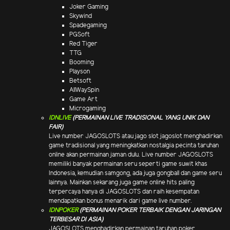
Joker Gaming
Skywind
Spadegaming
PGSoft
Red Tiger
TTG
Booming
Playson
Betsoft
AllWaySpin
Game Art
Microgaming
IDNLIVE
(PERMAINAN LIVE TRADISIONAL YANG UNIK DAN
FAIR)
Live number JAGOSLOTS atau jago slot jagoslot menghadirkan
game tradisional yang meningkatkan nostalgia pecinta taruhan
online akan permainan jaman dulu. Live number JAGOSLOTS
memiliki banyak permainan seru seperti game suwit khas
Indonesia, kemudian samgong, ada juga gongball dan game seru
lainnya. Mainkan sekarang juga game online hits paling
terpercaya hanya di JAGOSLOTS dan raih kesempatan
mendapatkan bonus menarik dari game live number.
IDNPOKER
(PERMAINAN POKER TERBAIK DENGAN JARINGAN
TERBESAR DI ASIA)
JAGOSLOTS menghadirkan permainan taruhan poker