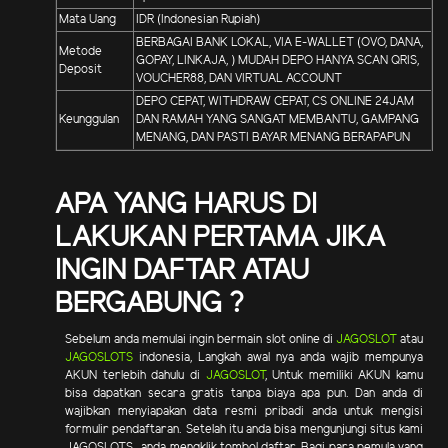
Mata Uang
IDR (Indonesian Rupiah)
BERBAGAI BANK LOKAL, VIA E-WALLET (OVO, DANA,
Metode
GOPAY, LINKAJA, ) MUDAH DEPO HANYA SCAN QRIS,
Deposit
VOUCHER88, DAN VIRTUAL ACCOUNT
DEPO CEPAT, WITHDRAW CEPAT, CS ONLINE 24JAM
Keunggulan
DAN RAMAH YANG SANGAT MEMBANTU, GAMPANG
MENANG, DAN PASTI BAYAR MENANG BERAPAPUN
APA YANG HARUS DI
LAKUKAN PERTAMA JIKA
INGIN DAFTAR ATAU
BERGABUNG ?
Sebelum anda memulai ingin bermain slot online di
JAGOSLOT
atau
JAGOSLOTS
indonesia, Langkah awal nya anda wajib mempunya
AKUN terlebih dahulu di
JAGOSLOT
, Untuk memiliki AKUN kamu
bisa dapatkan secara gratis tanpa biaya apa pun. Dan anda di
wajibkan menyiapakan data resmi pribadi anda untuk mengisi
formulir pendaftaran. Setelah itu anda bisa mengunjungi situs kami
JAGOSLOTS , anda mengklik tombol daftar. Bagi para pemula yang