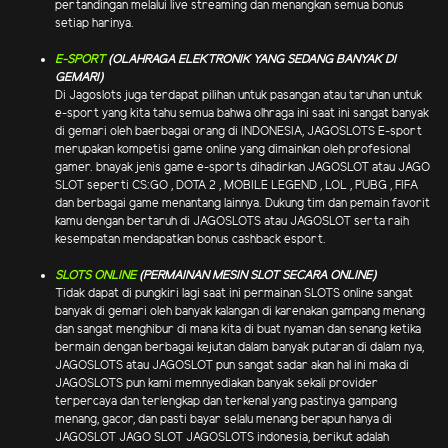
pertandingan melalui live streaming dan menangkan semua bonus
setiap harinya.
E-SPORT
(OLAHRAGA ELEKTRONIK YANG SEDANG BANYAK DI
GEMARI)
Di Jagoslots juga terdapat pilihan untuk pasangan atau taruhan untuk
e-sport yang kita tahu semua bahwa olhraga ini saat ini sangat banyak
di gemari oleh baerbagai orang di INDONESIA, JAGOSLOTS E-sport
merupakan kompetisi game online yang dimainkan oleh profesional
gamer. bnayak jenis game e-sports dihadirkan JAGOSLOT atau JAGO
SLOT seperti CS:GO , DOTA 2 , MOBILE LEGEND , LOL , PUBG , FIFA
dan berbagai game menantang lainnya. Dukung tim dan pemain favorit
kamu dengan bertaruh di JAGOSLOTS atau JAGOSLOT serta raih
kesempatan mendapatkan bonus cashback esport.
SLOTS ONLINE
(PERMAINAN MESIN SLOT SECARA ONLINE)
Tidak dapat di pungkiri lagi saat ini permainan SLOTS online sangat
banyak di gemari oleh banyak kalangan di karenakan gampang menang
dan sangat menghibur di mana kita di buat nyaman dan senang ketika
bermain dengan berbagai kejutan dalam banyak putaran di dalam nya,
JAGOSLOTS atau JAGOSLOT pun sangat sadar akan hal ini maka di
JAGOSLOTS pun kami memnyediakan banyak sekali provider
terpercaya dan terlengkap dan terkenal yang pastinya gampang
menang, gacor, dan pasti bayar selalu menang berapun hanya di
JAGOSLOT JAGO SLOT JAGOSLOTS indonesia, berikut adalah