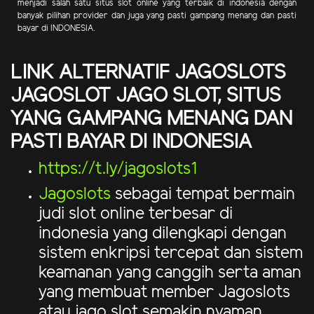
menjadi salah satu situs slot online yang terbaik di indonesia dengan
banyak pilihan provider dan juga yang pasti gampang menang dan pasti
bayar di INDONESIA.
LINK ALTERNATIF JAGOSLOTS
JAGOSLOT JAGO SLOT, SITUS
YANG GAMPANG MENANG DAN
PASTI BAYAR DI INDONESIA
https://t.ly/jagoslots1
Jagoslots
sebagai tempat bermain
judi slot online terbesar di
indonesia yang dilengkapi dengan
sistem enkripsi tercepat dan sistem
keamanan yang canggih serta aman
yang membuat member Jagoslots
atau jago slot semakin nyaman