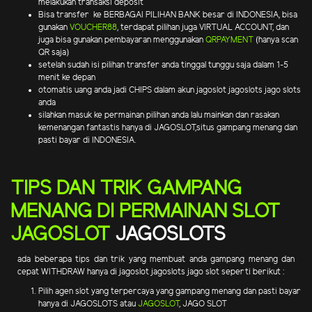
melakukan transaksi deposit
Bisa transfer ke BERBAGAI PILIHAN BANK besar di INDONESIA, bisa
gunakan
VOUCHER88
, terdapat pilihan juga VIRTUAL ACCOUNT, dan
juga bisa gunakan pembayaran menggunakan
QRPAYMENT
(hanya scan
QR saja)
setelah sudah isi pilihan transfer anda tinggal tunggu saja dalam 1-5
menit ke depan
otomatis uang anda jadi CHIPS dalam akun jagoslot jagoslots jago slots
anda
silahkan masuk ke permainan pilihan anda lalu mainkan dan rasakan
kemenangan fantastis hanya di JAGOSLOT,situs gampang menang dan
pasti bayar di INDONESIA.
TIPS DAN TRIK GAMPANG
MENANG DI PERMAINAN SLOT
JAGOSLOT
JAGOSLOTS
ada beberapa tips dan trik yang membuat anda gampang menang dan
cepat WITHDRAW hanya di jagoslot jagoslots jago slot seperti berikut :
Pilih agen slot yang terpercaya yang gampang menang dan pasti bayar
hanya di JAGOSLOTS atau
JAGOSLOT
, JAGO SLOT