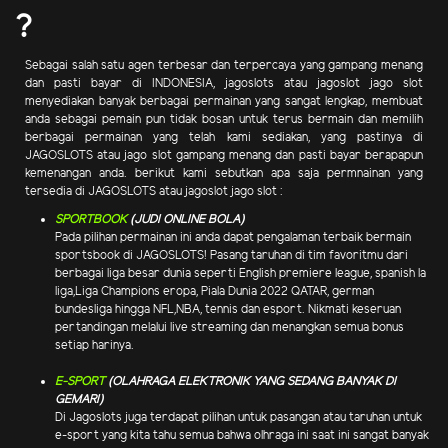
?
Sebagai salah satu agen terbesar dan terpercaya yang gampang menang
dan pasti bayar di INDONESIA, jagoslots atau jagoslot jago slot
menyediakan banyak berbagai permainan yang sangat lengkap, membuat
anda sebagai pemain pun tidak bosan untuk terus bermain dan memilih
berbagai permainan yang telah kami sediakan, yang pastinya di
JAGOSLOTS atau jago slot gampang menang dan pasti bayar berapapun
kemenangan anda. berikut kami sebutkan apa saja permnainan yang
tersedia di JAGOSLOTS atau jagoslot jago slot :
SPORTBOOK
(JUDI ONLINE BOLA)
Pada pilihan permainan ini anda dapat pengalaman terbaik bermain
sportsbook di JAGOSLOTS! Pasang taruhan di tim favoritmu dari
berbagai liga besar dunia seperti English premiere league, spanish la
liga,Liga Champions eropa, Piala Dunia 2022 QATAR, german
bundesliga hingga NFL,NBA, tennis dan esport. Nikmati keseruan
pertandingan melalui live streaming dan menangkan semua bonus
setiap harinya.
E-SPORT
(OLAHRAGA ELEKTRONIK YANG SEDANG BANYAK DI
GEMARI)
Di Jagoslots juga terdapat pilihan untuk pasangan atau taruhan untuk
e-sport yang kita tahu semua bahwa olhraga ini saat ini sangat banyak