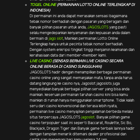
TOGEL ONLINE
(PERMAINAN LOTTO ONLINE TERLENGKAP DI
INDONESIA)
Di permainan ini anda dapat merasakan sensasi bagaimana
tebak nomor berhadiah dengan pasaran yang beragam dan
banyak pilihan pasaran untuk anda,
JAGOSLOTS
yang pasti
selalu mengedepankan kenyamanan dan kepuasan anda dalam
bermain di
jago slot
, Mainkan permainan Lotto Online
Terlengkap hanya untuk pecinta tebak nomor berhadiah.
Dengan system enkripsi tingkat tinggi menjamin keamanan dan
kerahasiaan data dari member-member kami.
LIVE CASINO
(SENSASI BERMAIN LIVE CASINO SECARA
ONLINE BERASA DI CASINO SUNGGUHAN)
JAGOSLOTS hadir dengan menampilkan berbagai permainan
casino online yang sangat memanjakan mata, tanpa anda harus
datang langsung ke casino nya, Jagoslot jagoslots juga
menyediakan banyak berbagai pilihan server yang bisa anda
mainkan. keseruan permainan taruhan casino kini bisa kamu
mainkan di rumah hanya menggunakan smartphone. Tidak kalah
seru dari casino konvensional dan terasa lebih nyata,
permainan live casino menyajikan pengalaman berbeda melalui
situs terpercaya JAGOSLOTS
jagoslot
. Banyak pilihan game
casino terpopuler saat ini seperti Baccarat, Roulette, Sic Bo,
Blackjack, Dragon Tiger dan Banyak game terbaik lainnya hadir
dengan tampilan menarik ditemani dealer profesional dan
cantik siap menemani hari kamu selama 24 jam.