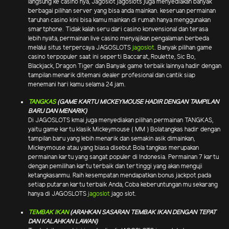
langsung ke casino nya, Jagoslot jagoslots juga menyediakan banyak
berbagai pilihan server yang bisa anda mainkan. keseruan permainan
taruhan casino kini bisa kamu mainkan di rumah hanya menggunakan
smartphone. Tidak kalah seru dari casino konvensional dan terasa
lebih nyata, permainan live casino menyajikan pengalaman berbeda
melalui situs terpercaya JAGOSLOTS
jagoslot
. Banyak pilihan game
casino terpopuler saat ini seperti Baccarat, Roulette, Sic Bo,
Blackjack, Dragon Tiger dan Banyak game terbaik lainnya hadir dengan
tampilan menarik ditemani dealer profesional dan cantik siap
menemani hari kamu selama 24 jam.
TANGKAS
(GAME KARTU MICKEYMOUSE HADIR DENGAN TAMPILAN
BARU DAN MENARIK)
Di JAGOSLOTS kmai juga menyediakan pilihan permainan TANGKAS,
yaitu game kartu klasik Mickeymouse ( MM ) Bolatangkas hadir dengan
tampilan baru yang lebih menarik dan semakin asik dimainkan,
Mickeymouse atau yang biasa disebut Bola tangkas merupakan
permainan kartu yang sangat populer di Indonesia. Permainan 7 kartu
dengan pemilihan kartu terbaik dan tertinggi yang akan menguji
ketangkasanmu. Raih kesempatan mendapatkan bonus jackpot pada
setiap putaran kartu terbaik Anda, Coba keberuntungan mu sekarang
hanya di JAGOSLOTS
jagoslot
jago slot.
TEMBAK IKAN
(ARAHKAN SASARAN TEMBAK IKAN DENGAN TEPAT
DAN KALAHKAN LAWAN)