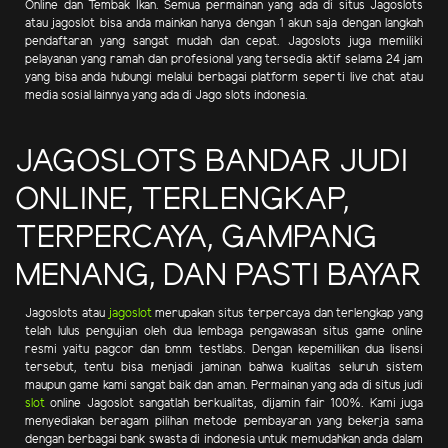
Online dan Tembak Ikan. Semua permainan yang ada di situs Jagoslots
atau jagoslot bisa anda mainkan hanya dengan 1 akun saja dengan langkah
pendaftaran yang sangat mudah dan cepat. Jagoslots juga memiliki
pelayanan yang ramah dan profesional yang tersedia aktif selama 24 jam
yang bisa anda hubungi melalui berbagai platform seperti live chat atau
media sosial lainnya yang ada di Jago slots indonesia.
JAGOSLOTS BANDAR JUDI
ONLINE, TERLENGKAP,
TERPERCAYA, GAMPANG
MENANG, DAN PASTI BAYAR
Jagoslots atau
jagoslot
merupakan situs terpercaya dan terlengkap yang
telah lulus pengujian oleh dua lembaga pengawasan situs game online
resmi yaitu pagcor dan bmm testlabs. Dengan kepemilikan dua lisensi
tersebut, tentu bisa menjadi jaminan bahwa kualitas seluruh sistem
maupun game kami sangat baik dan aman. Permainan yang ada di situs judi
slot
online Jagoslot sangatlah berkualitas, dijamin fair 100%. Kami juga
menyediakan beragam pilihan metode pembayaran yang bekerja sama
dengan berbagai bank swasta di indonesia untuk memudahkan anda dalam